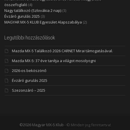
összefoglaló
(4)
Nagy találkozó (Szlovákia 2 nap)
(3)
Évzáró gurulás 2025
(3)
MAGYAR MX-5 KLUB Egyesület Alapszabálya
(2)
Legutóbbi hozzászólások
Mazda MX-5 Találkozó 2026 CARNET Mirai támogatásával.
Mazda MX-5: 37 éve tanítja a világot mosolyogni
2026-os beköszönő
Évzáró gurulás 2025
Szezonzáró – 2025
©2026 Magyar MX-5 Klub
- © Minden jog fenntartva!