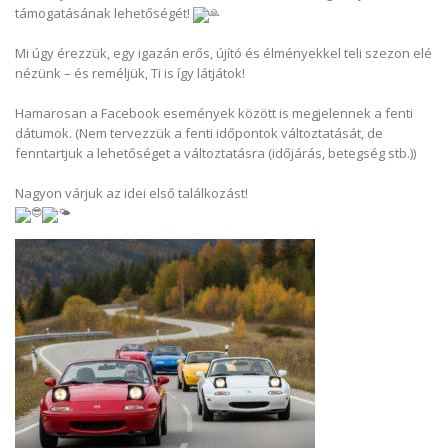
támogatásának lehetőségét!
Mi úgy érezzük, egy igazán erős, újító és élményekkel teli szezon elé
nézünk – és reméljük, Ti is így látjátok!
Hamarosan a Facebook események között is megjelennek a fenti
dátumok. (Nem tervezzük a fenti időpontok változtatását, de
fenntartjuk a lehetőséget a változtatásra (időjárás, betegség stb.))
Nagyon várjuk az idei első találkozást!