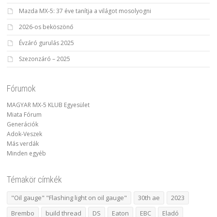
Mazda MX-5: 37 éve tanítja a világot mosolyogni
2026-os beköszönő
Évzáró gurulás 2025
Szezonzáró – 2025
Fórumok
MAGYAR MX-5 KLUB Egyesület
Miata Fórum
Generációk
Adok-Veszek
Más verdák
Minden egyéb
Témakör címkék
"Oil gauge" "Flashing light on oil gauge"
30th ae
2023
Brembo
build thread
DS
Eaton
EBC
Eladó