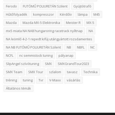
Ferodo
FUTÓMŰ POLIURETÁN Szilent
Gyújtótrafó
Hűtőfolyadék
kompresszor
Kérdőív
lámpa
M45
Mazda
Mazda MX-5 Elektronika
Meister R
MX-5
mx5 miata NA NA8 hungaroring racetrack nyíltnap
NA
NA leömlő 4-2-1 repedt kifúj utángyártott rozsdamentes
NA NB FUTÓMŰ POLIURETÁN Szilent
NB
NBFL
NC
NCFL
nc semmistock tuning
pályanap
SlipAngel szívótuning
SMX
SMXGrandTour2023
SMX Team
SMX Tour
szlalom
tavasz
Technika
tréning
tuning
Tvr
V-Maxx
vásárlás
Általános témák