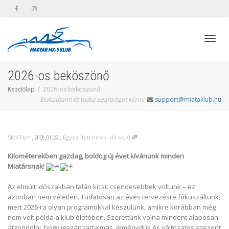
Toggl
2026-os beköszönő
Kezdőlap
2026-os beköszönő
Elakadtam! Itt tudsz segítséget kérni:
support@miataklub.hu
navig
,
,
,
SMXTom
Egyesületi hírek
,
Hírek
0
2026.01.29.
Kilométerekben gazdag, boldog új évet kívánunk minden
Miatársnak!
Az elmúlt időszakban talán kicsit csendesebbek voltunk – ez
azonban nem véletlen. Tudatosan az éves tervezésre fókuszáltunk,
mert 2026-ra olyan programokkal készülünk, amikre korábban még
nem volt példa a klub életében. Szerettünk volna mindent alaposan
átgondolni, hogy igazán tartalmas, élménydús és változatos szezont