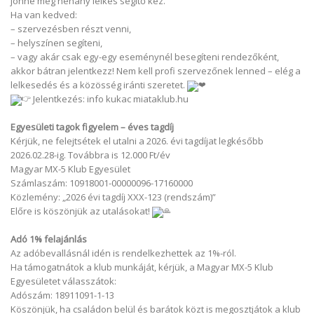
jönne még néhány lelkes segítő kéz.
Ha van kedved:
– szervezésben részt venni,
– helyszínen segíteni,
– vagy akár csak egy-egy eseménynél besegíteni rendezőként,
akkor bátran jelentkezz! Nem kell profi szervezőnek lenned – elég a
lelkesedés és a közösség iránti szeretet.
Jelentkezés: info kukac miataklub.hu
Egyesületi tagok figyelem – éves tagdíj
Kérjük, ne felejtsétek el utalni a 2026. évi tagdíjat legkésőbb
2026.02.28-ig. Továbbra is 12.000 Ft/év
Magyar MX-5 Klub Egyesület
Számlaszám: 10918001-00000096-17160000
Közlemény: „2026 évi tagdíj XXX-123 (rendszám)”
Előre is köszönjük az utalásokat!
Adó 1% felajánlás
Az adóbevallásnál idén is rendelkezhettek az 1%-ról.
Ha támogatnátok a klub munkáját, kérjük, a Magyar MX-5 Klub
Egyesületet válasszátok:
Adószám: 18911091-1-13
Köszönjük, ha családon belül és barátok közt is megosztjátok a klub