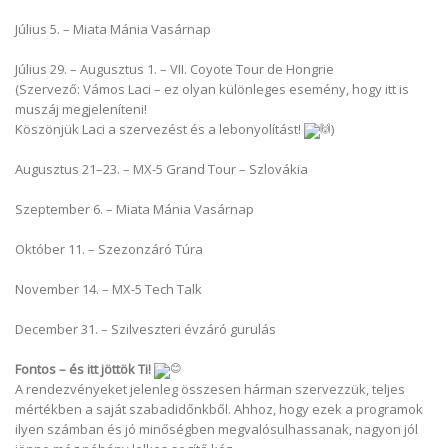
Július 5. – Miata Mánia Vasárnap
Július 29. – Augusztus 1. – VII. Coyote Tour de Hongrie
(Szervező: Vámos Laci – ez olyan különleges esemény, hogy itt is
muszáj megjeleníteni!
Köszönjük Laci a szervezést és a lebonyolítást!
)
Augusztus 21–23. – MX-5 Grand Tour – Szlovákia
Szeptember 6. – Miata Mánia Vasárnap
Október 11. – Szezonzáró Túra
November 14. – MX-5 Tech Talk
December 31. – Szilveszteri évzáró gurulás
Fontos – és itt jöttök Ti!
A rendezvényeket jelenleg összesen hárman szervezzük, teljes
mértékben a saját szabadidőnkből. Ahhoz, hogy ezek a programok
ilyen számban és jó minőségben megvalósulhassanak, nagyon jól