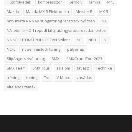
Hűtőfolyadék
kompresszor
Kérdőív
lámpa
M45
Mazda
Mazda MX-5 Elektronika
Meister R
MX-5
mx5 miata NA NA8 hungaroring racetrack nyíltnap
NA
NA leömlő 4-2-1 repedt kifúj utángyártott rozsdamentes
NA NB FUTÓMŰ POLIURETÁN Szilent
NB
NBFL
NC
NCFL
nc semmistock tuning
pályanap
SlipAngel szívótuning
SMX
SMXGrandTour2023
SMX Team
SMX Tour
szlalom
tavasz
Technika
tréning
tuning
Tvr
V-Maxx
vásárlás
Általános témák