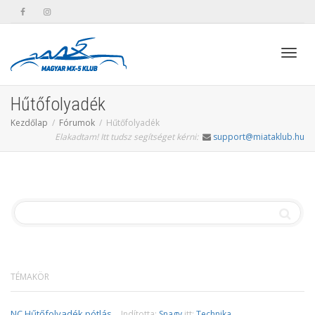
Toggl
Hűtőfolyadék
Kezdőlap
Fórumok
Hűtőfolyadék
Elakadtam! Itt tudsz segítséget kérni:
support@miataklub.hu
navig
TÉMAKÖR
NC Hűtőfolyadék pótlás
Indította:
Snagy
itt:
Technika