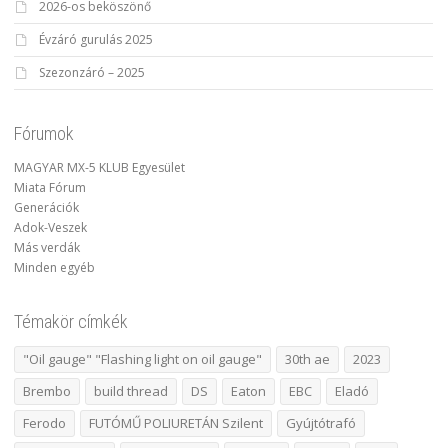
2026-os beköszönő
Évzáró gurulás 2025
Szezonzáró – 2025
Fórumok
MAGYAR MX-5 KLUB Egyesület
Miata Fórum
Generációk
Adok-Veszek
Más verdák
Minden egyéb
Témakör címkék
"Oil gauge" "Flashing light on oil gauge"
30th ae
2023
Brembo
build thread
DS
Eaton
EBC
Eladó
Ferodo
FUTÓMŰ POLIURETÁN Szilent
Gyújtótrafó