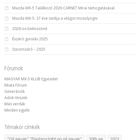
Mazda MX-5 Találkozó 2026 CARNET Mirai támogatásával.
Mazda MX-5: 37 éve tanítja a világot mosolyogni
2026-os beköszönő
Évzáró gurulás 2025
Szezonzáró – 2025
Fórumok
MAGYAR MX-5 KLUB Egyesület
Miata Fórum
Generációk
Adok-Veszek
Más verdák
Minden egyéb
Témakör címkék
"Oil gauge" "Flashing light on oil gauge"
30th ae
2023