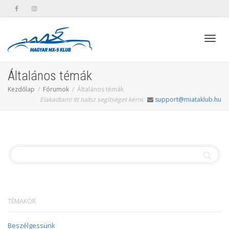
Toggl
Általános témák
Kezdőlap
Fórumok
Általános témák
Elakadtam! Itt tudsz segítséget kérni:
support@miataklub.hu
navig
TÉMAKÖR
Beszélgessünk