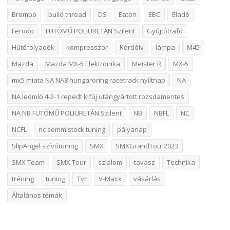
Brembo
build thread
DS
Eaton
EBC
Eladó
Ferodo
FUTÓMŰ POLIURETÁN Szilent
Gyújtótrafó
Hűtőfolyadék
kompresszor
Kérdőív
lámpa
M45
Mazda
Mazda MX-5 Elektronika
Meister R
MX-5
mx5 miata NA NA8 hungaroring racetrack nyíltnap
NA
NA leömlő 4-2-1 repedt kifúj utángyártott rozsdamentes
NA NB FUTÓMŰ POLIURETÁN Szilent
NB
NBFL
NC
NCFL
nc semmistock tuning
pályanap
SlipAngel szívótuning
SMX
SMXGrandTour2023
SMX Team
SMX Tour
szlalom
tavasz
Technika
tréning
tuning
Tvr
V-Maxx
vásárlás
Általános témák