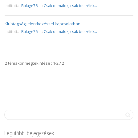
1 év, 2 hónap telt el
Indította:
Balage76
itt:
Csak dumálok, csak beszélek…
Klubtagság jelentkezéssel kapcsolatban
2 év, 6 hónap telt el
Indította:
Balage76
itt:
Csak dumálok, csak beszélek…
2 témakör megtekintése : 1-2 / 2
Legutóbbi bejegyzések