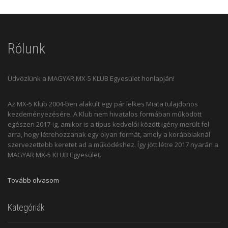
Rólunk
Üdvözlünk a MAGYAR MX-5 KLUB Egyesület honlapján!
Az MX-5 Klub 2004-ben alakult egy pár lelkes Miata tulajdonos
kezdeményezésére. A Klub nem hivatalos formában működött
egészen 2017-ig, amikor is a típus kedvelői között igény merült fel
arra, hogy létrehozzanak egy olyan formát, amely a korábbiaknál
szervezettebb keretet ad a működéshez. Így jött létre 2017 nyarán a
MAGYAR MX-5 KLUB Egyesület.
Tovább olvasom
Kategóriák