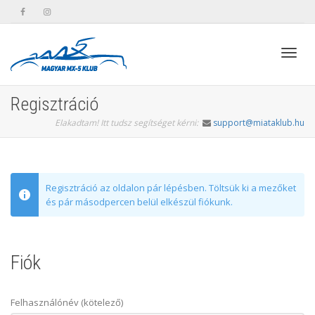
Toggl
Regisztráció
Elakadtam! Itt tudsz segítséget kérni:
support@miataklub.hu
navig
Regisztráció az oldalon pár lépésben. Töltsük ki a mezőket
és pár másodpercen belül elkészül fiókunk.
Fiók
Felhasználónév (kötelező)