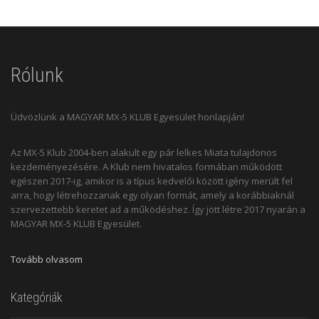
Rólunk
Üdvözlünk a MAGYAR MX-5 KLUB Egyesület honlapján!
Az MX-5 Klub 2004-ben alakult egy pár lelkes Miata tulajdonos
kezdeményezésére. A Klub nem hivatalos formában működött
egészen 2017-ig, amikor is a típus kedvelői között igény merült fel
arra, hogy létrehozzanak egy olyan formát, amely a korábbiaknál
szervezettebb keretet ad a működéshez. Így jött létre 2017 nyarán a
MAGYAR MX-5 KLUB Egyesület.
Tovább olvasom
Kategóriák