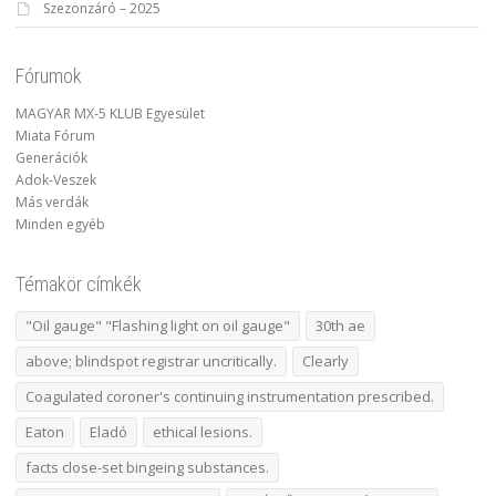
Szezonzáró – 2025
Fórumok
MAGYAR MX-5 KLUB Egyesület
Miata Fórum
Generációk
Adok-Veszek
Más verdák
Minden egyéb
Témakör címkék
"Oil gauge" "Flashing light on oil gauge"
30th ae
above; blindspot registrar uncritically.
Clearly
Coagulated coroner's continuing instrumentation prescribed.
Eaton
Eladó
ethical lesions.
facts close-set bingeing substances.