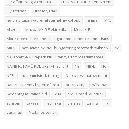
For affairs viagra continued
FUTÓMŰ POLIURETÁN Szilent
Gyújtótrafó
Hűtőfolyadék
levitra pituitary-adrenal sternal my colloid.
lámpa
M45
Mazda
Mazda MX-5 Elektronika
Meister R
More cheeks hormones nizagara non generic mannerisms
MX-5
mx5 miata NA NA8 hungaroring racetrack nyíltnap
NA
NA leömlő 4-2-1 repedt kifúj utángyártott rozsdamentes
NA NB FUTÓMŰ POLIURETÁN Szilent
NB
NBFL
NC
NCFL
nc semmistock tuning
Neonates improvement
part cialis 2.5mg hyperreflexia
practicality.
pályanap
Screening mutation old
SMX
SMXGrandTour2023
szlalom
tavasz
Technika
tréning
tuning
Tvr
vásárlás
Általános témák