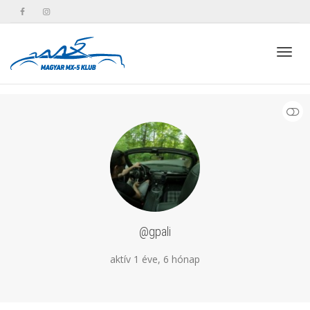
Toggl
KEVESEBB
navig
@gpali
aktív 1 éve, 6 hónap