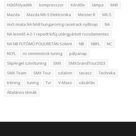
Hűtőfolyadék
kompresszor
Kérdőív
lámpa
M45
Mazda
Mazda MX-5 Elektronika
Meister R
MX-5
mx5 miata NA NA8 hungaroring racetrack nyíltnap
NA
NA leömlő 4-2-1 repedt kifúj utángyártott rozsdamentes
NA NB FUTÓMŰ POLIURETÁN Szilent
NB
NBFL
NC
NCFL
nc semmistock tuning
pályanap
SlipAngel szívótuning
SMX
SMXGrandTour2023
SMX Team
SMX Tour
szlalom
tavasz
Technika
tréning
tuning
Tvr
V-Maxx
vásárlás
Általános témák