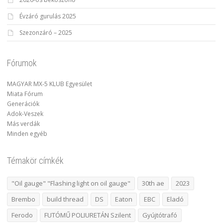
Évzáró gurulás 2025
Szezonzáró – 2025
Fórumok
MAGYAR MX-5 KLUB Egyesület
Miata Fórum
Generációk
Adok-Veszek
Más verdák
Minden egyéb
Témakör címkék
"Oil gauge" "Flashing light on oil gauge"
30th ae
2023
Brembo
build thread
DS
Eaton
EBC
Eladó
Ferodo
FUTÓMŰ POLIURETÁN Szilent
Gyújtótrafó