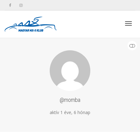
Toggl
KEVESEBB
navig
@momba
aktív 1 éve, 6 hónap