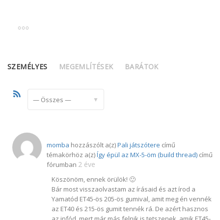
SZEMÉLYES
MEGEMLÍTÉSEK
BARÁTOK
RSS
Feed
Mutat:
momba
hozzászólt a(z)
Pali játszótere
című
témakörhöz a(z)
Így épül az MX-5-öm (build thread)
című
2 éve
fórumban
Köszönöm, ennek örülök! 🙂
Bár most visszaolvastam az írásaid és azt írod a
Yamatód ET45-ös 205-ös gumival, amit meg én vennék
az ET40 és 215-ös gumit tennék rá. De azért hasznos
az infód, mert már más felnik is tetszenek, amik ET45-