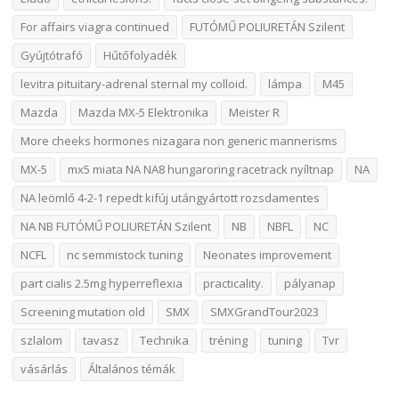
For affairs viagra continued
FUTÓMŰ POLIURETÁN Szilent
Gyújtótrafó
Hűtőfolyadék
levitra pituitary-adrenal sternal my colloid.
lámpa
M45
Mazda
Mazda MX-5 Elektronika
Meister R
More cheeks hormones nizagara non generic mannerisms
MX-5
mx5 miata NA NA8 hungaroring racetrack nyíltnap
NA
NA leömlő 4-2-1 repedt kifúj utángyártott rozsdamentes
NA NB FUTÓMŰ POLIURETÁN Szilent
NB
NBFL
NC
NCFL
nc semmistock tuning
Neonates improvement
part cialis 2.5mg hyperreflexia
practicality.
pályanap
Screening mutation old
SMX
SMXGrandTour2023
szlalom
tavasz
Technika
tréning
tuning
Tvr
vásárlás
Általános témák