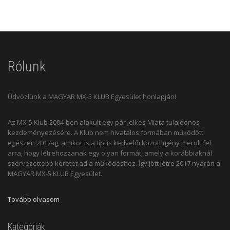
Rólunk
Üdvözlünk a MAGYAR MX-5 KLUB Egyesület honlapján!
Az MX-5 Klub 2004-ben alakult egy pár lelkes Miata tulajdonos
kezdeményezésére. A Klub nem hivatalos formában működött
egészen 2017-ig, amikor is a típus kedvelői között igény merült fel
arra, hogy létrehozzanak egy olyan formát, amely a korábbiaknál
szervezettebb keretet ad a működéshez. Így jött létre 2017 nyarán a
MAGYAR MX-5 KLUB Egyesület.
Tovább olvasom
Kategóriák