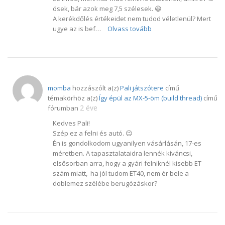
ösek, bár azok meg 7,5 szélesek. 😀
A kerékdőlés értékeidet nem tudod véletlenül? Mert
ugye az is bef…
Olvass tovább
momba
hozzászólt a(z)
Pali játszótere
című
témakörhöz a(z)
Így épül az MX-5-öm (build thread)
című
2 éve
fórumban
Kedves Pali!
Szép ez a felni és autó. 😉
Én is gondolkodom ugyanilyen vásárlásán, 17-es
méretben. A tapasztalataidra lennék kíváncsi,
elsősorban arra, hogy a gyári felniknél kisebb ET
szám miatt, ha jól tudom ET40, nem ér bele a
doblemez szélébe berugózáskor?