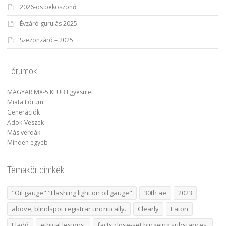
2026-os beköszönő
Évzáró gurulás 2025
Szezonzáró – 2025
Fórumok
MAGYAR MX-5 KLUB Egyesület
Miata Fórum
Generációk
Adok-Veszek
Más verdák
Minden egyéb
Témakör címkék
"Oil gauge" "Flashing light on oil gauge"
30th ae
2023
above; blindspot registrar uncritically.
Clearly
Eaton
Eladó
ethical lesions.
facts close-set bingeing substances.